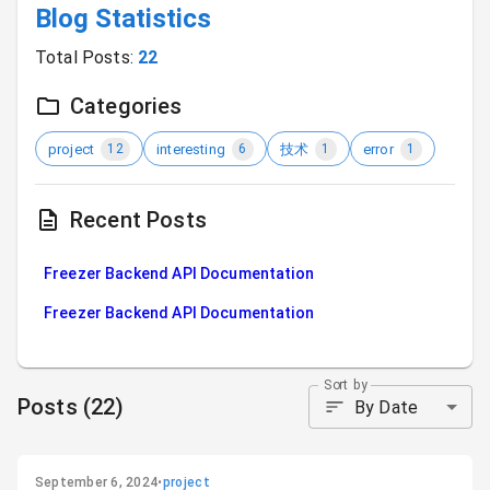
Blog Statistics
Total Posts:
22
Categories
project
interesting
技术
error
12
6
1
1
Recent Posts
Freezer Backend API Documentation
Freezer Backend API Documentation
Sort by
Posts
(
22
)
By Date
September 6, 2024
•
project