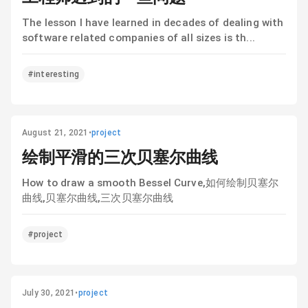
The lesson I have learned in decades of dealing with
software related companies of all sizes is th...
#interesting
August 21, 2021
•
project
绘制平滑的三次贝塞尔曲线
How to draw a smooth Bessel Curve,如何绘制贝塞尔
曲线,贝塞尔曲线,三次贝塞尔曲线
#project
July 30, 2021
•
project