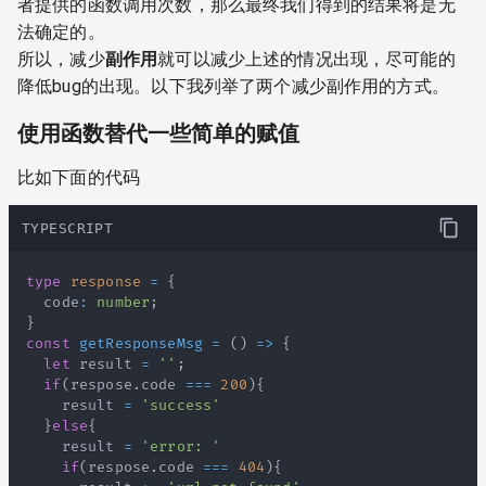
者提供的函数调用次数，那么最终我们得到的结果将是无
法确定的。
所以，减少
副作用
就可以减少上述的情况出现，尽可能的
降低bug的出现。以下我列举了两个减少副作用的方式。
使用函数替代一些简单的赋值
比如下面的代码
TYPESCRIPT
type
response
=
{
  code
:
number
;
}
const
getResponseMsg
=
(
)
=>
{
let
 result 
=
''
;
if
(
respose
.
code
===
200
)
{
    result 
=
'success'
}
else
{
    result 
=
'error: '
if
(
respose
.
code
===
404
)
{