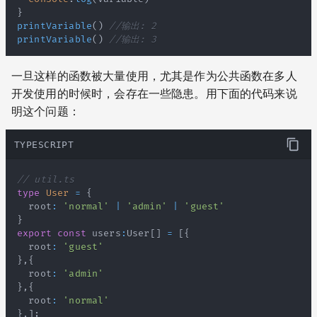
}
printVariable
(
)
//输出: 2
printVariable
(
)
//输出: 3
一旦这样的函数被大量使用，尤其是作为公共函数在多人
开发使用的时候时，会存在一些隐患。用下面的代码来说
明这个问题：
TYPESCRIPT
// util.ts
type
User
=
{
  root
:
'normal'
|
'admin'
|
'guest'
}
export
const
 users
:
User
[
]
=
[
{
  root
:
'guest'
}
,
{
  root
:
'admin'
}
,
{
  root
:
'normal'
}
,
]
;