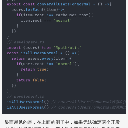
export
const
converAllUsersTonNormal
=
(
)
=>
{
  users
.
forEach
(
(
item
)
=>
{
if
(
item
.
root
!==
 cacheUser
.
root
)
{
      item
.
root
===
'normal'
}
}
)
}
// developerA.ts
import
{
users
}
from
'@path/util'
const
isAllUsersNormal
=
(
)
=>
{
return
 users
.
every
(
item
=>
{
if
(
user
.
root
!==
'normal'
)
{
return
true
;
}
return
false
;
}
)
}
// developerA.ts
isAllUsersNormal
(
)
// converAllUsersTonNormal没有
isAllUsersNormal
(
)
// converAllUsersTonNormal被调用过
显而易见的是，在上面的例子中，如果无法确定两个开发