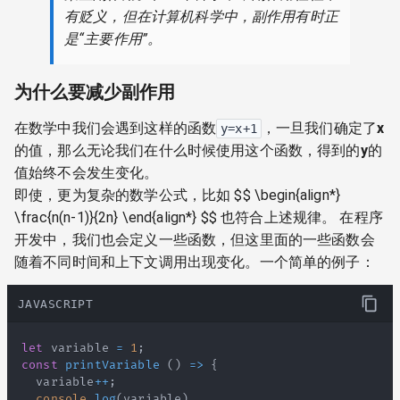
有贬义，但在计算机科学中，副作用有时正
是“主要作用”。
为什么要减少副作用
在数学中我们会遇到这样的函数
，一旦我们确定了
x
y=x+1
的值，那么无论我们在什么时候使用这个函数，得到的
y
的
值始终不会发生变化。
即使，更为复杂的数学公式，比如 $$ \begin{align*}
\frac{n(n-1)}{2n} \end{align*} $$ 也符合上述规律。 在程序
开发中，我们也会定义一些函数，但这里面的一些函数会
随着不同时间和上下文调用出现变化。一个简单的例子：
JAVASCRIPT
let
 variable 
=
1
;
const
printVariable
(
)
=>
{
  variable
++
;
console
.
log
(
variable
)