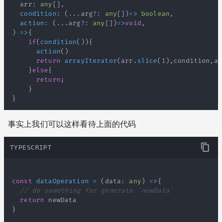
  arr
:
any
[
]
,
condition
:
(
...
arg
?
:
any
[
]
)
=>
boolean
,
action
:
(
...
arg
?
:
any
[
]
)
=>
void
,
)
=>
{
if
(
condition
(
)
)
{
action
(
)
return
arrayIterator
(
arr
.
slice
(
1
)
,
condition
,
ac
}
else
{
return
;
}
}
事实上我们可以这样看待上面的代码
TYPESCRIPT
const
dataOperation
=
(
data
:
any
)
=>
{
// do something for generate `newData`
return
}