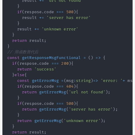
      result 
+=
'url not found'
}
if
(
respose
.
code
===
500
)
{
      result 
+=
'server has error'
}
    result 
+=
'unknown error'
}
return
 result
;
}
// 用函数替代后
const
getResponseMsgFunctional
=
(
)
=>
{
if
(
respose
.
code
===
200
)
{
return
'success'
}
else
{
const
getErrorMsg
=
(
msg
:
string
)
=>
'error: '
+
 msg
if
(
respose
.
code
===
404
)
{
return
getErrorMsg
(
'url not found'
)
;
}
if
(
respose
.
code
===
500
)
{
return
getErrorMsg
(
'server has error'
)
;
}
return
getErrorMsg
(
'unknown error'
)
;
}
return
 result
;