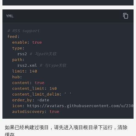
YML
# RSS support
feed
:
enable
:
true
type
:
    rss2 
# 与path关联
path
:
    rss2.xml 
# 与type关联
limit
:
140
hub
:
content
:
true
content_limit
:
140
content_limit_delim
:
' '
order_by
:
-
icon
:
 https
:
//avatars.githubusercontent.com/u/2300
autodiscovery
:
true
如果已经构建过项目，请先进入项目根目录下运行，清除
缓存