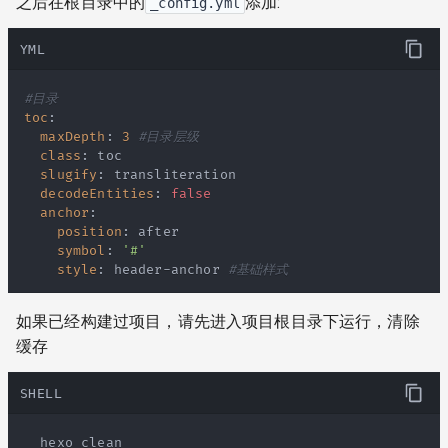
之后在根目录中的
添加:
_config.yml
YML
#目录
toc
:
maxDepth
:
3
#目录层级
class
:
slugify
:
decodeEntities
:
false
anchor
:
position
:
symbol
:
'#'
style
:
 header
-
anchor 
#基础样式
如果已经构建过项目，请先进入项目根目录下运行，清除
缓存
SHELL
  hexo clean