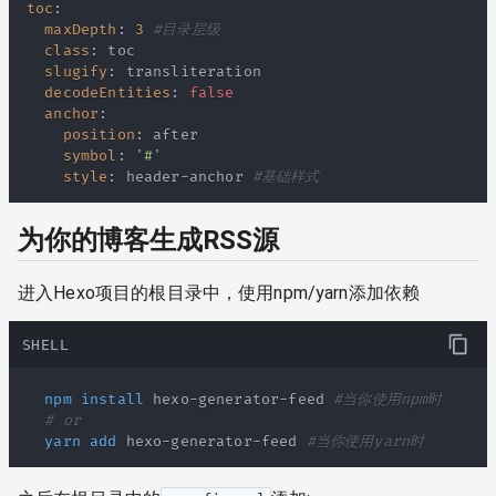
toc
:
maxDepth
:
3
#目录层级
class
:
slugify
:
decodeEntities
:
false
anchor
:
position
:
symbol
:
'#'
style
:
 header
-
anchor 
#基础样式
为你的博客生成RSS源
进入Hexo项目的根目录中，使用npm/yarn添加依赖
SHELL
npm
install
 hexo-generator-feed 
#当你使用npm时
# or
yarn
add
 hexo-generator-feed 
#当你使用yarn时