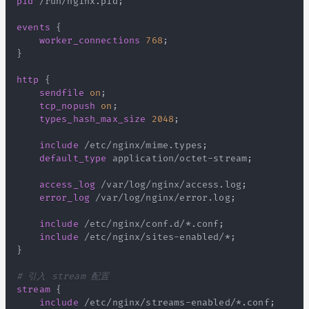
pid
 /run/nginx.pid
;
events
{
worker_connections
768
;
}
http
{
sendfile
on
;
tcp_nopush
on
;
types_hash_max_size
2048
;
include
 /etc/nginx/mime.types
;
default_type
 application/octet-stream
;
access_log
 /var/log/nginx/access.log
;
error_log
 /var/log/nginx/error.log
;
include
 /etc/nginx/conf.d/*.conf
;
include
 /etc/nginx/sites-enabled/*
;
}
# 引入 stream 配置
stream
{
include
 /etc/nginx/streams-enabled/*.conf
;