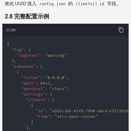
将此 UUID 填入
的
字段。
config.json
clients[].id
2.8 完整配置示例
JSON
{
"log"
:
{
"loglevel"
:
"warning"
}
,
"inbounds"
:
[
{
"listen"
:
"0.0.0.0"
,
"port"
:
8443
,
"protocol"
:
"vless"
,
"settings"
:
{
"clients"
:
[
{
"id"
:
"a1b2c3d4-e5f6-7890-abcd-ef1234567
"flow"
:
"xtls-rprx-vision"
}
]
,