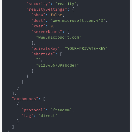
"security"
:
"reality"
,
"realitySettings"
:
{
"show"
:
false
,
"dest"
:
"www.microsoft.com:443"
,
"xver"
:
0
,
"serverNames"
:
[
"www.microsoft.com"
]
,
"privateKey"
:
"YOUR-PRIVATE-KEY"
,
"shortIds"
:
[
""
,
"0123456789abcdef"
]
}
}
}
]
,
"outbounds"
:
[
{
"protocol"
:
"freedom"
,
"tag"
:
"direct"
}
]