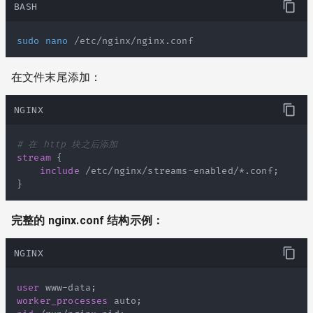
BASH
sudo
nano
 /etc/nginx/nginx.conf
在文件末尾添加：
NGINX
# 在 http 块之后添加
stream
{
include
 /etc/nginx/streams-enabled/*.conf
;
}
完整的 nginx.conf 结构示例：
NGINX
user
 www-data
;
worker_processes
 auto
;