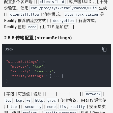
配置多个客户端 | |
| 客户端 UUID，用于身
clients[].id
份验证。使用
生成
cat /proc/sys/kernel/random/uuid
| |
| 流控模式。
是
clients[].flow
xtls-rprx-vision
Reality 推荐的流控方式 | |
| 解密方式。
decryption
Reality 使用
（由 TLS 层加密） |
none
2.5.5 传输配置 (streamSettings)
JSON
"streamSettings"
:
{
"network"
:
"tcp"
,
"security"
:
"reality"
,
"realitySettings"
:
{
 ... 
}
}
| 字段 | 可选值 | 说明 | |------|--------|------| |
|
network
,
,
,
,
| 传输协议。Reality 通常使
tcp
kcp
ws
http
grpc
用
| |
|
,
,
| 安全层类
tcp
security
none
tls
reality
型。使用
| |
| 对象 | Reality