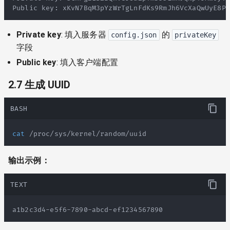
Public key: xKvN7BqM3pYzWrTgLnFdKs9RmJh6VcXaQwUyE8Pb
Private key
: 填入服务器
的
config.json
privateKey
字段
Public key
: 填入客户端配置
2.7 生成 UUID
BASH
cat
 /proc/sys/kernel/random/uuid
输出示例：
TEXT
a1b2c3d4-e5f6-7890-abcd-ef1234567890