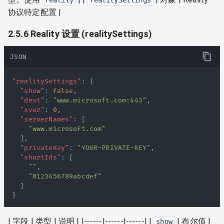
reality
realitySettings
协议特定配置 |
2.5.6 Reality 设置 (realitySettings)
JSON
"realitySettings"
:
{
"show"
:
false
,
"dest"
:
"www.microsoft.com:443"
,
"xver"
:
0
,
"serverNames"
:
[
"www.microsoft.com"
]
,
"privateKey"
:
"YOUR-PRIVATE-KEY"
,
"shortIds"
:
[
""
,
"0123456789abcdef"
]
}
| 字段 | 类型 | 说明 | |------|------|------| |
| 布尔值 |
show