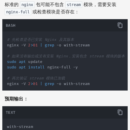
标准的
包可能不包含
模块，需要安装
nginx
stream
或检查模块是否存在：
nginx-full
BASH
# 先检查是否已安装 Nginx 及其版本
nginx -V 
2
>
&1
|
grep
# 如果没有输出或没有安装 Nginx，安装包含 stream 模块的版本
sudo
apt
sudo
apt
install
# 再次验证 stream 模块已加载
nginx -V 
2
>
&1
|
grep
 -o with-stream
预期输出：
TEXT
with-stream