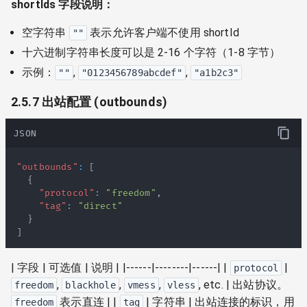
shortIds 字段说明：
空字符串
表示允许客户端不使用 shortId
""
十六进制字符串长度可以是 2-16 个字符（1-8 字节）
示例：
,
,
""
"0123456789abcdef"
"a1b2c3"
2.5.7 出站配置 (outbounds)
JSON
"outbounds"
:
[
{
"protocol"
:
"freedom"
,
"tag"
:
"direct"
}
]
| 字段 | 可选值 | 说明 | |------|--------|------| |
|
protocol
,
,
,
, etc. | 出站协议。
freedom
blackhole
vmess
vless
表示直连 | |
| 字符串 | 出站连接的标识，用
freedom
tag