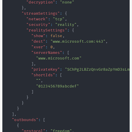
"decryption"
:
"none"
}
,
"streamSettings"
:
{
"network"
:
"tcp"
,
"security"
:
"reality"
,
"realitySettings"
:
{
"show"
:
false
,
"dest"
:
"www.microsoft.com:443"
,
"xver"
:
0
,
"serverNames"
:
[
"www.microsoft.com"
]
,
"privateKey"
:
"SChPg2LBZzQnvGr8aZpYmD3sLmK
"shortIds"
:
[
""
,
"0123456789abcdef"
]
}
}
}
]
,
"outbounds"
:
[
{
"protocol"
:
"freedom"
,