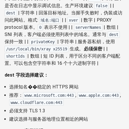
是否在日志中显示调试信息。生产环境建议
| |
false
| 字符串 | 回落目标地址。当握手失败时，伪装成访
dest
问此网站。格式:
| |
| 数字 | PROXY
域名:端口
xver
protocol 版本。
表示不使用 | |
| 数组 |
0
serverNames
SNI 列表，客户端必须使用列表中的域名。通常与
dest
保持一致 | |
| 字符串 | 服务器私钥，使用
privateKey
生成。
必须保密
| |
/usr/local/bin/xray x25519
| 数组 | 短 ID 列表，用于区分不同的客户端配
shortIds
置。可以包含空字符串和 16 个十六进制字符 |
dest 字段选择建议：
选择知名��稳定的 HTTPS 网站
推荐：
,
,
www.microsoft.com:443
www.apple.com:443
www.cloudflare.com:443
必须支持 TLS 1.3
建议选择与服务器地理位置相近的网站