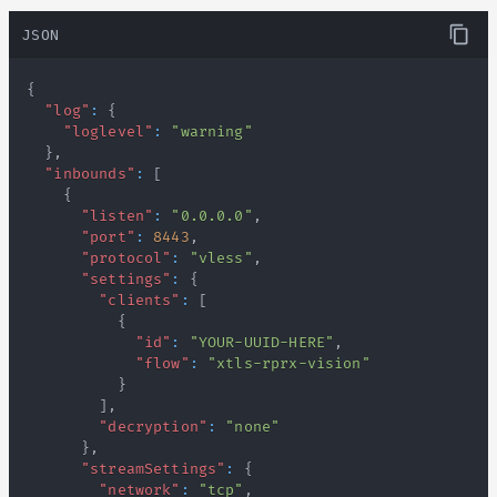
JSON
{
"log"
:
{
"loglevel"
:
"warning"
}
,
"inbounds"
:
[
{
"listen"
:
"0.0.0.0"
,
"port"
:
8443
,
"protocol"
:
"vless"
,
"settings"
:
{
"clients"
:
[
{
"id"
:
"YOUR-UUID-HERE"
,
"flow"
:
"xtls-rprx-vision"
}
]
,
"decryption"
:
"none"
}
,
"streamSettings"
:
{
"network"
:
"tcp"
,