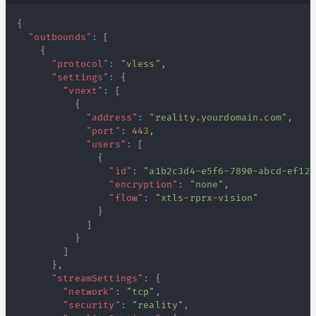
{
"outbounds"
:
[
{
"protocol"
:
"vless"
,
"settings"
:
{
"vnext"
:
[
{
"address"
:
"reality.yourdomain.com"
,
"port"
:
443
,
"users"
:
[
{
"id"
:
"a1b2c3d4-e5f6-7890-abcd-ef123
"encryption"
:
"none"
,
"flow"
:
"xtls-rprx-vision"
}
]
}
]
}
,
"streamSettings"
:
{
"network"
:
"tcp"
,
"security"
:
"reality"
,